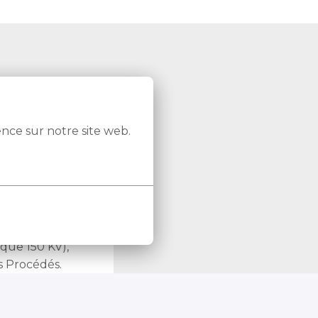
ence sur notre site web.
hnologies de 
treprise 
ue 150 KV), 
s Procédés.
satisfaction 