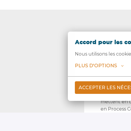
Accord pour les c
Qui s
Nous utilisons les cooki
PLUS D'OPTIONS
Technord, Gro
pointe au ser
ACCEPTER LES NÉCE
Tous les jour
mettent en œ
en Process C
Travailler ch
du client et l