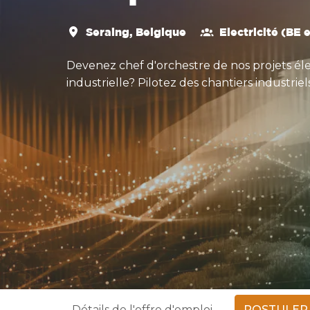
Seraing
,
Belgique
Electricité (BE 
Devenez chef d'orchestre de nos projets élect
industrielle? Pilotez des chantiers industrie
Détails de l'offre d'emploi
POSTULER