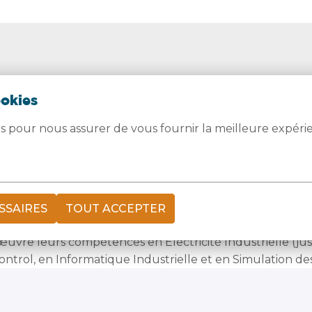
ookies
ommes-nous ?
es pour nous assurer de vous fournir la meilleure expéri
upe familial industriel, intègre des solutions et des tec
vice de la performance de ses clients.

SSAIRES
TOUT ACCEPTER
s et à travers le monde, les femmes et les hommes de l’en
uvre leurs compétences en Electricité Industrielle (jusq
ontrol, en Informatique Industrielle et en Simulation de
ez Technord, c’est adhérer à une culture tournée vers la 
a réussite collective.