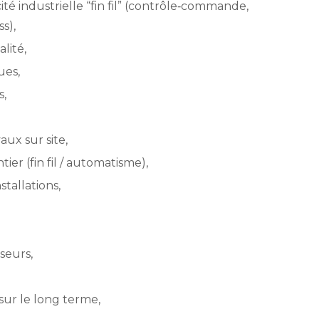
ité industrielle “fin fil” (contrôle‑commande,
s),
lité,
ues,
s,
ux sur site,
er (fin fil / automatisme),
tallations,
seurs,
sur le long terme,