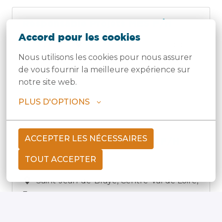
Responsable Projets MES F/H
Accord pour les cookies
Hybride
Tournai
,
Hainaut
,
Belgique
Nous utilisons les cookies pour nous assurer 
MES
de vous fournir la meilleure expérience sur 
notre site web.
AFFICHER
PLUS D'OPTIONS
ACCEPTER LES NÉCESSAIRES
Chef de Projets Industriels F/H
TOUT ACCEPTER
Hybride
Saint-Jean-de-Braye
,
Centre-Val de Loire
,
France
MES