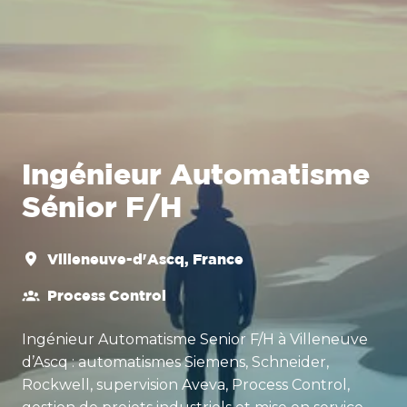
Ingénieur Automatisme
Sénior F/H
Villeneuve-d'Ascq
,
France
Process Control
Ingénieur Automatisme Senior F/H à Villeneuve
d’Ascq : automatismes Siemens, Schneider,
Rockwell, supervision Aveva, Process Control,