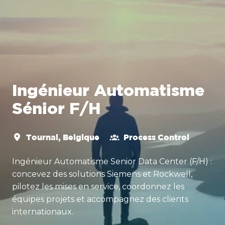
Ingénieur Automatisme
Sénior F/H
Tournai
,
Belgique
Process Control
Ingénieur Automatisme Senior Data Center (F/H) :
concevez des solutions Siemens et Rockwell,
pilotez les mises en service, coordonnez les
équipes projets et accompagnez des clients
internationaux.