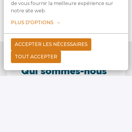
METTRE À JOUR LES COOKIES
de vous fournir la meilleure expérience sur 
notre site web.
PLUS D'OPTIONS
PARTAGER L'OFFRE D'EMPLOI
ACCEPTER LES NÉCESSAIRES
TOUT ACCEPTER
Qui sommes-nous 
?
Technord, Groupe familial industriel, 
intègre des solutions et des 
technologies de pointe au service de 
la performance de ses clients.
